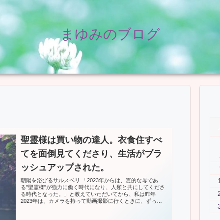
まゆみのブログ
聖霊様は買い物の達人。衣食住すべ
てを面倒見てくださり、生活がブラ
ッシュアップされた。
朝陽を浴びるサルスベリ 「2023年からは、霊的な母であ
る"聖霊様"が強力に働く時代になり、人類と共にしてくださ
る時代となった。」と教えていただいてから、私は昨年
2023年は、カメラを持って動画撮影に行くときに、ずっと
聖霊様へ向か...