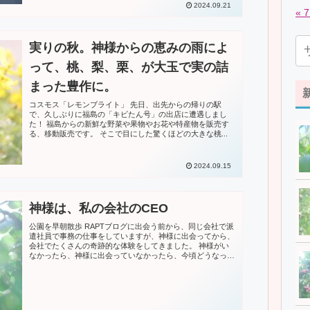
2024.09.21
« 
実りの秋。神様からの恵みの雨によ
って、桃、梨、栗、が大玉で実の詰
まった豊作に。
コスモス「レモンブライト」 先日、出先からの帰りの駅
で、久しぶりに福島の「キビたん号」の出店に遭遇しまし
た！ 福島からの新鮮な野菜や果物やお花や特産物を販売す
る、移動販売です。 そこで目にした驚くほどの大きな桃...
2024.09.15
神様は、私の会社のCEO
公園を早朝散歩 RAPTブログに出会う前から、同じ会社で派
遣社員で事務の仕事をしていますが、神様に出会ってから、
会社でたくさんの奇跡的な体験をしてきました。 神様がい
なかったら、神様に出会っていなかったら、今頃どうなって
しま...