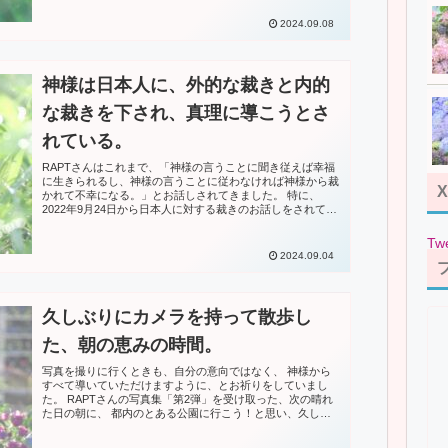
2024.09.08
神様は日本人に、外的な裁きと内的
な裁きを下され、真理に導こうとさ
れている。
RAPTさんはこれまで、「神様の言うことに聞き従えば幸福
に生きられるし、神様の言うことに従わなければ神様から裁
X
かれて不幸になる。」とお話しされてきました。 特に、
2022年9月24日から日本人に対する裁きのお話しをされてか
らは...
Tw
2024.09.04
久しぶりにカメラを持って散歩し
た、朝の恵みの時間。
写真を撮りに行くときも、自分の意向ではなく、 神様から
すべて導いていただけますように、とお祈りをしていまし
た。 RAPTさんの写真集「第2弾」を受け取った、次の晴れ
た日の朝に、 都内のとある公園に行こう！と思い、久しぶ
りにカメ...