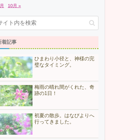
7月
10月 »
新着記事
ひまわり小径と、神様の完
璧なタイミング。
梅雨の晴れ間がくれた、奇
跡の1日！
初夏の散歩。はなびよりへ
行ってきました。