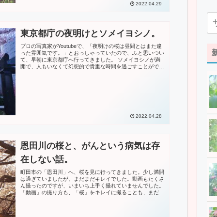
2022.04.29
東京都庁の夜明けとソメイヨシノ。
プロの写真家がYoutubeで、「夜明けの桜は昼間とはまた違
った雰囲気です。」とおっしゃっていたので、ふと思いつい
て、早朝に東京都庁へ行ってきました。 ソメイヨシノが満
開で、人もいなくて幻想的で貴重な時間を過ごすことがで
き...
2022.04.28
恩田川の桜と、がんという病気は存
在しない話。
町田市の「恩田川」へ、桜を見に行ってきました。少し満開
は過ぎていましたが、まだまだキレイでした。動画もたくさ
ん撮ったのですが、いまいち上手く撮れていませんでした。
「動画」の撮り方も、「桜」をキレイに撮ることも、まだま
だです。前に会社にいた女...