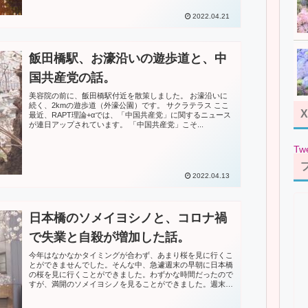
2022.04.21
飯田橋駅、お濠沿いの遊歩道と、中
国共産党の話。
美容院の前に、飯田橋駅付近を散策しました。 お濠沿いに
続く、2kmの遊歩道（外濠公園）です。 サクラテラス ここ
X
最近、RAPT理論+αでは、「中国共産党」に関するニュース
が連日アップされています。 「中国共産党」こそ...
Tw
2022.04.13
日本橋のソメイヨシノと、コロナ禍
で失業と自殺が増加した話。
今年はなかなかタイミングが合わず、あまり桜を見に行くこ
とができませんでした。そんな中、急遽週末の早朝に日本橋
の桜を見に行くことができました。わずかな時間だったので
すが、満開のソメイヨシノを見ることができました。週末の
朝は人がいなくて、ゆっく...