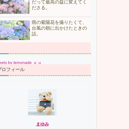
だって最高の益に変えてく
ださる。
雨の紫陽花を撮りたくて、
台風の朝に出かけたときの
話。
eets by lemonade_u_u
プロフィール
まゆみ