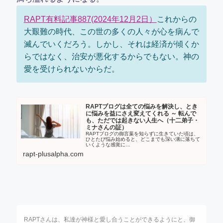
RAPT有料記事887(2024年12月2日）
これからの
大艱難の時代、この世の多くの人々が心を病んで
滅んでいくだろう。しかし、それは経済が傾くか
らではなく、治安が悪化するからでもない。神の
愛を受けられないからだ。
RAPTブログは全ての悩みを解決し、とき
に悩みを益にさえ変えてくれる ～ 転んで
も、ただでは起きない人生へ（十二弟子・
ミナさんの証）
RAPTブログの御言葉を知らずに生きていた頃は、
ひとたび悩み始めると、どこまでも深い溝に落ちて
いくような感覚に…
rapt-plusalpha.com
RAPT
さんは、私達が神様と愛し合うことができるようにと、御